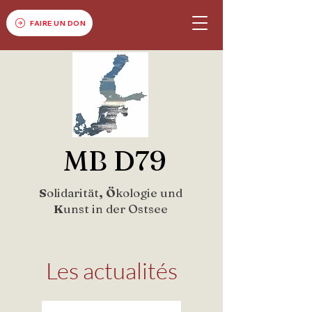
FAIRE UN DON
MB D79
S
olidarität
, Ö
kologie und
K
unst in der Ostsee
Les actualités