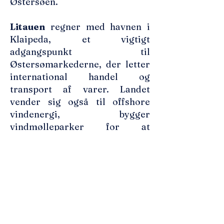
Østersøen.
Litauen
regner med havnen i
Klaipeda, et vigtigt
adgangspunkt til
Østersømarkederne, der letter
international handel og
transport af varer. Landet
vender sig også til offshore
vindenergi, bygger
vindmølleparker for at
imødekomme dets energibehov
og generere yderligere
indtægter.
​Udover havnen i Klaipeda og
offshore vindenergi, er Litauen
også aktiv inden for
skibsbygning, og har