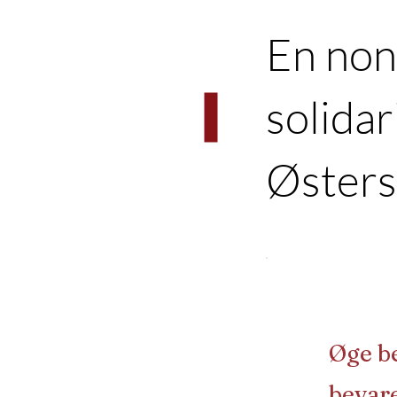
En non
solidar
Østers
Øge b
bevar