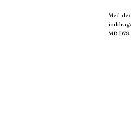
Med denn
inddrage
MB D79 o