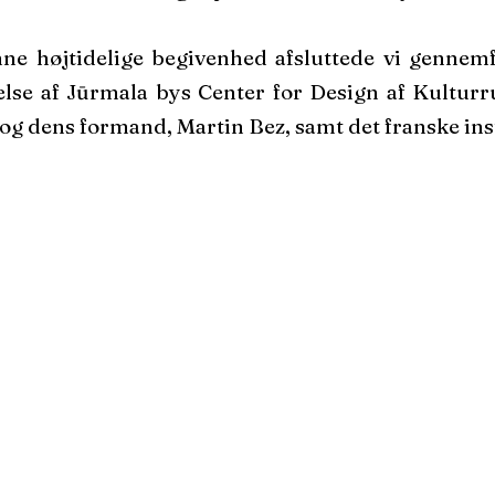
e højtidelige begivenhed afsluttede vi gennemf
lse af Jūrmala bys Center for Design af Kulturr
g dens formand, Martin Bez, samt det franske insti