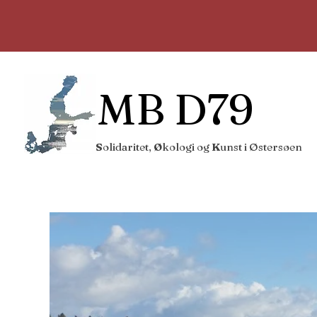
MB D79
S
olidaritet,
Ø
kologi
og
K
unst i Østersøen