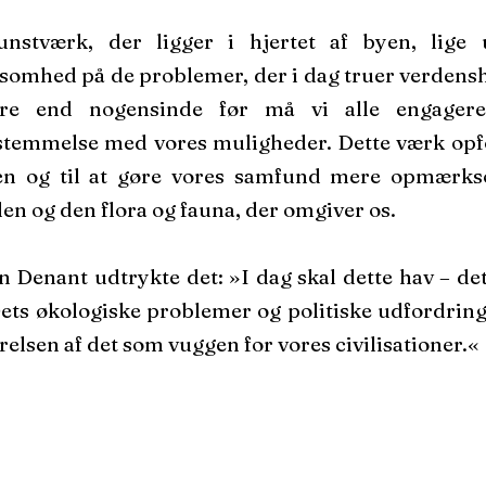
unstværk, der ligger i hjertet af byen, lige 
mhed på de problemer, der i dag truer verdensha
e end nogensinde før må vi alle engagere
temmelse med vores muligheder. Dette værk opfor
en og til at gøre vores samfund mere opmærks
n og den flora og fauna, der omgiver os.
 Denant udtrykte det: »I dag skal dette hav – det
Dets økologiske problemer og politiske udfordringer
arelsen af det som vuggen for vores civilisationer.«