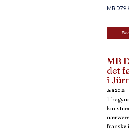
MB D79 k
Fin
MB D
det f
i Jür
Juli 2025
I begyn
kunstner
nærværel
franske 