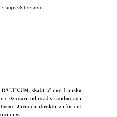
er langs Østersøen.
 BALTICUM, skabt af den franske
n i Dzintari, ud mod stranden og i
eren i Jūrmala, direktøren for det
tutioner.