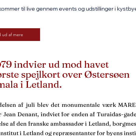
ommer til live gennem events og udstillinger i kystby
d ud af mere
79 indvier ud mod havet
ørste spejlkort over Østersøen
mala i Letland.
delsen af juli blev det monumentale værk MARE
 Jean Denant, indviet for enden af Turaidas-gade
se af den franske ambassadør i Letland, borgmest
institut i Letland og repræsentanter for byens insti