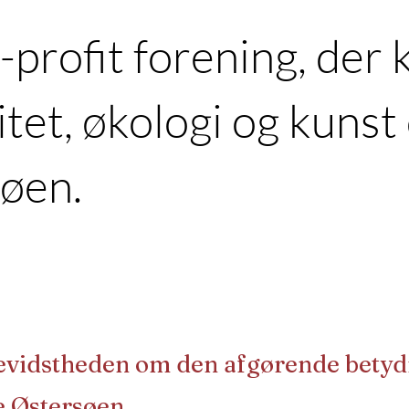
-profit forening, der
itet, økologi og kuns
øen.
evidstheden om den afgørende betydn
e Østersøen