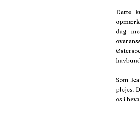
Dette k
opmærkso
dag mer
overenss
Østersø
havbunde
Som Jean
plejes. 
os i bev