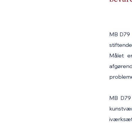
MB D79 e
stiftend
Målet e
afgørend
probleme
MB D79 u
kunstvær
iværksæt