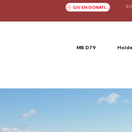
ES
GIV EN DONATION
MB D79
Hold