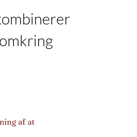
 kombinerer
t omkring
ing af at