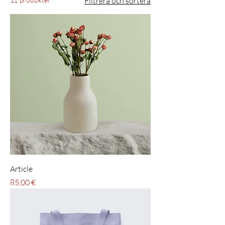
Filtrera och sortera
Article
Pris
85,00 €