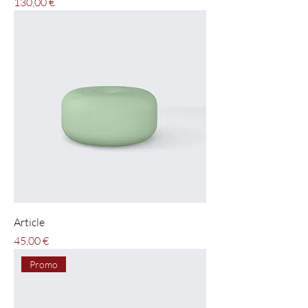
Pris
130,00 €
Article
Pris
45,00 €
Promo