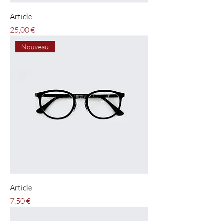
Article
Pris
25,00 €
Nouveau
Article
Pris
7,50 €