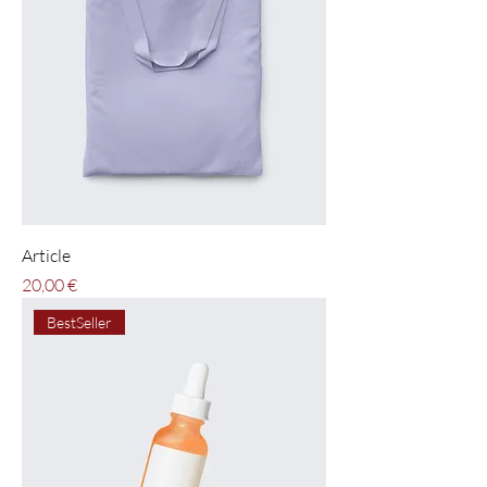
Article
Pris
20,00 €
BestSeller