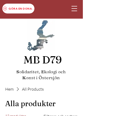
GÖRA EN DONATION
MB D79
S
olidaritet,
E
kologi och
K
onst i Östersjön
Hem
All Products
Alla produkter
12 produkter