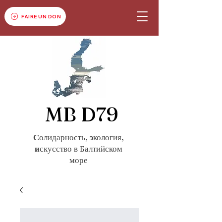
FAIRE UN DON
MB D79
С
олидарность,
э
кология,
и
скусство в Балтийском
море