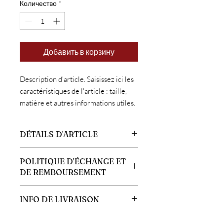
Количество
*
Добавить в корзину
Description d'article. Saisissez ici les 
caractéristiques de l'article : taille, 
matière et autres informations utiles.
DÉTAILS D'ARTICLE
Détails d'article. Saisissez ici les
POLITIQUE D'ÉCHANGE ET
caractéristiques de l'article : taille,
DE REMBOURSEMENT
matière et autres détails utiles. Cet
emplacement est idéal pour expliquer les
Politique d'échange et de
avantages de cet article à vos clients.
INFO DE LIVRAISON
remboursement. Informez vos visiteurs
des conditions d'échange et de
Condition de livraison. Idéal pour