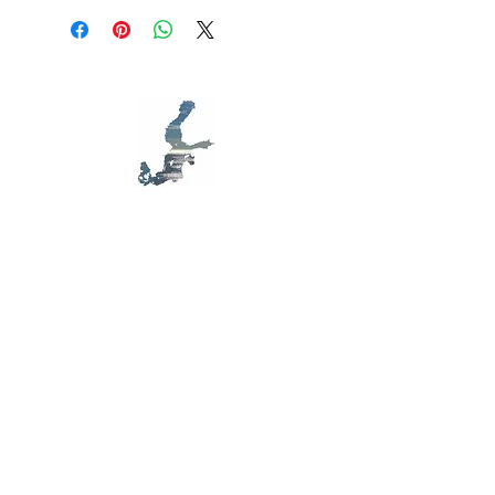
remboursement des articles qu'ils
ajouter davantage de détails sur vos
achètent sur votre site. Énoncez
modes de livraison et conditionnement
clairement vos conditions afin d'établir
et vos prix. Fournissez des informations
une relation de confiance avec vos
claires sur vos modes de livraison afin
clients et leur permettre ainsi d'acheter
de rassurer vos clients et gagner leur
sur votre site en toute sécurité.
confiance.
MB D79
S
ensibilisation,
E
cologie,
A
rt, en mer
Baltique
Contactez-nous
Formulaire de contact