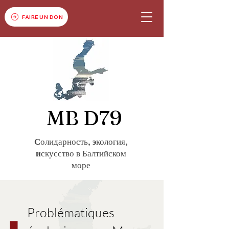
FAIRE UN DON
MB D79
С
олидарность,
э
кология,
и
скусство в Балтийском
море
Problématiques