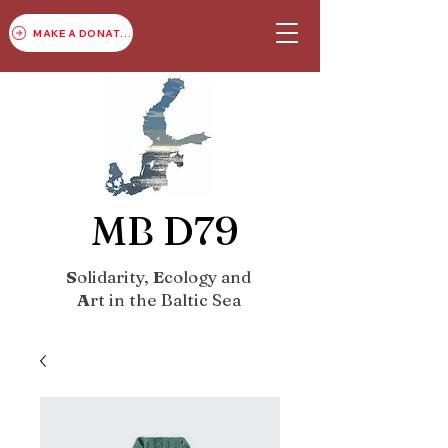
MAKE A DONATION
MB D79
S
olidarity,
E
cology and
A
rt in the Baltic Sea