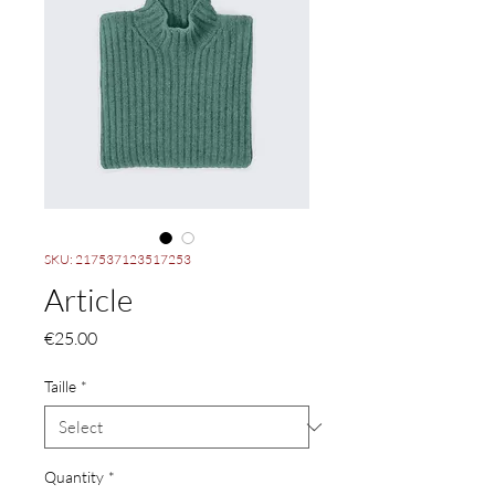
SKU: 217537123517253
Article
Price
€25.00
Taille
*
Quantity
*