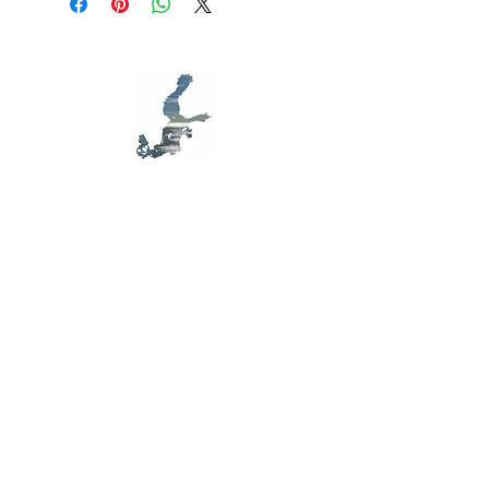
modes de livraison et conditionnement
clairement vos conditions afin d'établir
et vos prix. Fournissez des informations
une relation de confiance avec vos
claires sur vos modes de livraison afin
clients et leur permettre ainsi d'acheter
de rassurer vos clients et gagner leur
sur votre site en toute sécurité.
confiance.
MB D79
S
awareness,
E
ecology,
HAS
rt, in the Baltic
Sea
Contact us
Contact form