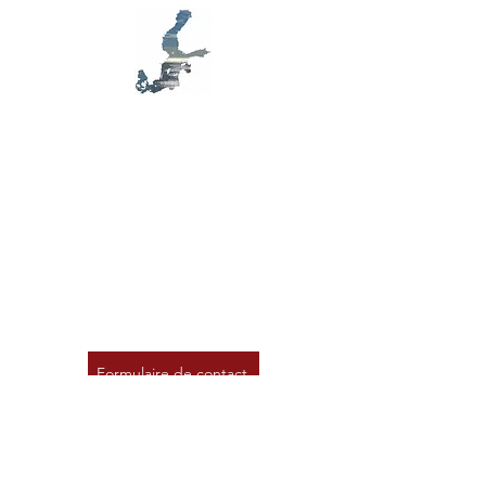
clients et leur permettre ainsi d'acheter
de rassurer vos clients et gagner leur
sur votre site en toute sécurité.
confiance.
MB D79
S
ensibilisation,
E
cologie,
A
rt, en mer
Baltique
Contactez-nous
Formulaire de contact
+33 (0)6 81236869