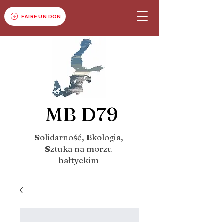
FAIRE UN DON
MB D79
S
olidarność,
E
kologia,
S
ztuka na morzu
bałtyckim