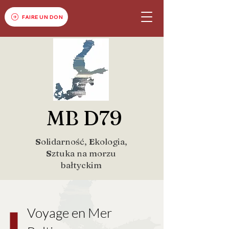
FAIRE UN DON
MB D79
S
olidarność,
E
kologia,
S
ztuka na morzu
bałtyckim
Voyage en Mer