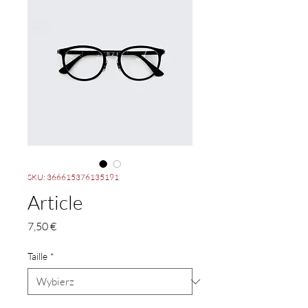
SKU: 366615376135191
Article
Cena
7,50 €
Taille
*