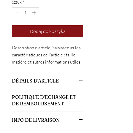
Sztuk
*
Dodaj do koszyka
Description d'article. Saisissez ici les 
caractéristiques de l'article : taille, 
matière et autres informations utiles.
DÉTAILS D'ARTICLE
Détails d'article. Saisissez ici les
POLITIQUE D'ÉCHANGE ET
caractéristiques de l'article : taille,
DE REMBOURSEMENT
matière et autres détails utiles. Cet
emplacement est idéal pour expliquer les
Politique d'échange et de
avantages de cet article à vos clients.
INFO DE LIVRAISON
remboursement. Informez vos visiteurs
des conditions d'échange et de
Condition de livraison. Idéal pour