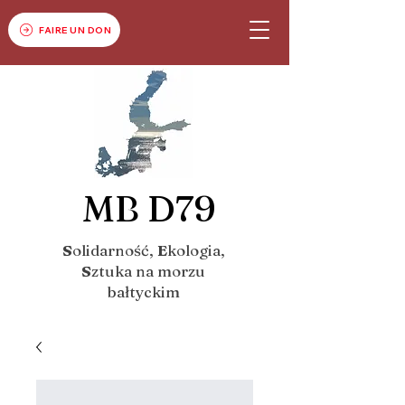
FAIRE UN DON
MB D79
S
olidarność,
E
kologia,
S
ztuka na morzu
bałtyckim