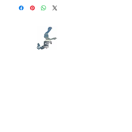
remboursement des articles qu'ils
ajouter davantage de détails sur vos
achètent sur votre site. Énoncez
modes de livraison et conditionnement
clairement vos conditions afin d'établir
et vos prix. Fournissez des informations
une relation de confiance avec vos
claires sur vos modes de livraison afin
clients et leur permettre ainsi d'acheter
de rassurer vos clients et gagner leur
sur votre site en toute sécurité.
confiance.
MB D79
S
ensibilisation,
E
cologie,
A
rt, en mer
Baltique
Contactez-nous
Formulaire de contact