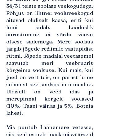
34/3 l teiste soolase veekogudega.
Põhjus on lihtne: vooluveekogud
aitavad oluliselt kaasa, eriti kui
lumi sulab. Looduslik
aurustumine ei võrdu vaevu
otsese sademega. Mere soolsus
järgib jõgede režiimile vastupidist
rütmi. Jõgede madalal veetasemel
saavutab meri veebruaris
kõrgeima soolsuse. Kui mais, kui
jõed on vett täis, on pärast lume
sulamist see soolsus minimaalne.
Üldiselt on veed idas ja
merepinnal kergelt soolased
(10‰ Taani väinas ja 5‰ Botnia
lahes).
Mis puutub Läänemere vetesse,
siis seal esineb märkimisväärseid