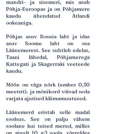
mandri- ja sisemeri, mis asub
Põhja-Euroopas ja on Põhjamere
kaudu ühendatud Atlandi
ookeaniga.
Põhjas asuv Bosnia laht ja idas
asuv Soome laht on osa
Läänemerest. See suhtleb edelas,
Taani lähedal, Põhjamerega
Kattegati ja Skagerraki veeteede
kaudu.
Mõõn on väga nõrk (umbes 0,30
meetrit). ja mõnikord võivad seda
varjata ajutised kliimamuutused.
Läänemerd eristab selle madal
soolsus. See on palju vähem
soolane kui teised mered, milles
on ainult 10 g/l soola, võrreldes