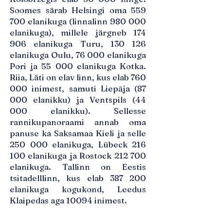
Soomes särab Helsingi oma 559
700 elanikuga (linnalinn 980 000
elanikuga), millele järgneb 174
906 elanikuga Turu, 130 126
elanikuga Oulu, 76 000 elanikuga
Pori ja 55 000 elanikuga Kotka.
Riia, Läti on elav linn, kus elab 760
000 inimest, samuti Liepāja (87
000 elanikku) ja Ventspils (44
000 elanikku). Sellesse
rannikupanoraami annab oma
panuse ka Saksamaa Kieli ja selle
250 000 elanikuga, Lübeck 216
100 elanikuga ja Rostock 212 700
elanikuga. Tallinn on Eestis
tsitadelllinn, kus elab 387 200
elanikuga kogukond, Leedus
Klaipedas aga 10094 inimest.