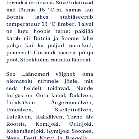
termilisi erinevusi. Suvel ulatuvad
nad lõunas 16 °C-ni, samas kui
Botnia lahes stabiliseerub
temperatuur 12 °C ümber. Talvel
on lugu hoopis teine: pakijää
katab nii Botnia ja Soome lahe
põhja kui ka paljud rannikud,
peamiselt Gotlandi saarest põhja
pool, Stockholmi ranniku lähedal.
See Läänemeri võlgneb oma
olemasolu mitmele jõele, mis
seda heldelt toidavad. Nende
hulgas on Göta kanal, Dalälven,
Indalsälven, Ångermanälven,
Umeälven, Skellefteälven,
Luleälven, Kalixälven, Torne älv
Rootsis, Kemijoki, Oulujoki,
Kokemäenjoki, Kymijoki Soomes,
Neva, Eesti Narva ja Pregolia. ,