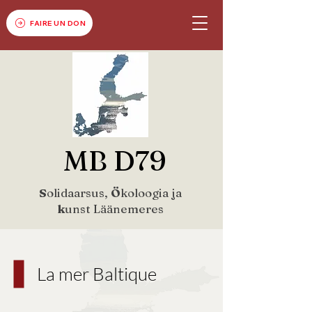
FAIRE UN DON
MB D79
S
olidaarsus,
Ö
koloogia ja
k
unst Läänemeres
La mer Baltique