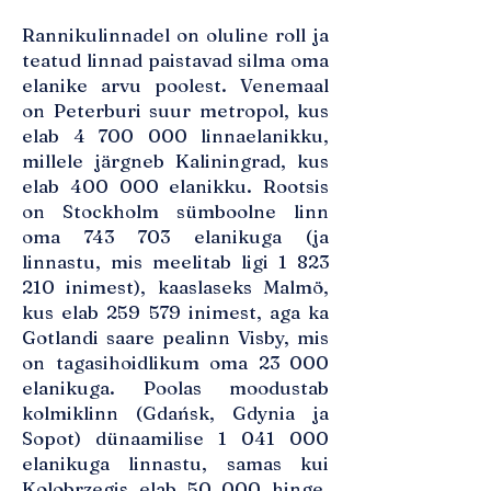
Rannikulinnadel on oluline roll ja
teatud linnad paistavad silma oma
elanike arvu poolest. Venemaal
on Peterburi suur metropol, kus
elab
4 700 000
linnaelanikku,
millele järgneb Kaliningrad, kus
elab 400 000 elanikku. Rootsis
on Stockholm sümboolne linn
oma 743 703 elanikuga (ja
linnastu, mis meelitab ligi
1 823
210
inimest), kaaslaseks Malmö,
kus elab 259 579 inimest, aga ka
Gotlandi saare pealinn Visby, mis
on tagasihoidlikum oma 23 000
elanikuga. Poolas moodustab
kolmiklinn (Gdańsk, Gdynia ja
Sopot) dünaamilise
1 041 000
elanikuga linnastu, samas kui
Kolobrzegis elab 50 000 hinge.