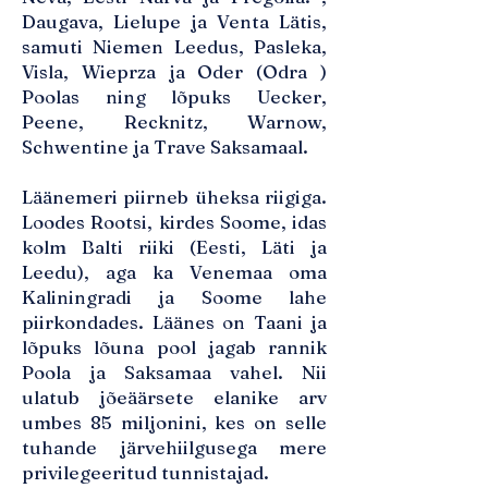
Daugava, Lielupe ja Venta Lätis,
samuti Niemen Leedus, Pasleka,
Visla, Wieprza ja Oder (Odra )
Poolas ning lõpuks Uecker,
Peene, Recknitz, Warnow,
Schwentine ja Trave Saksamaal.
Läänemeri piirneb üheksa riigiga.
Loodes Rootsi, kirdes Soome, idas
kolm Balti riiki (Eesti, Läti ja
Leedu), aga ka Venemaa oma
Kaliningradi ja Soome lahe
piirkondades. Läänes on Taani ja
lõpuks lõuna pool jagab rannik
Poola ja Saksamaa vahel. Nii
ulatub jõeäärsete elanike arv
umbes 85 miljonini, kes on selle
tuhande järvehiilgusega mere
privilegeeritud tunnistajad.