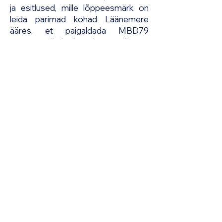
ja esitlused, mille lõppeesmärk on
leida parimad kohad Läänemere
ääres, et paigaldada MBD79
tegevust sümboliseeriv peegelkaart.
Tagasi fotodel
Kõik videod