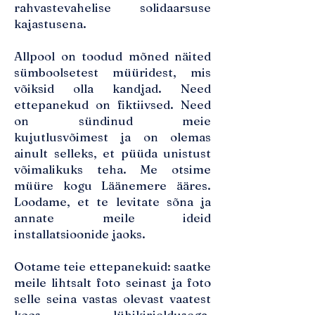
rahvastevahelise solidaarsuse
kajastusena.
Allpool on toodud mõned näited
sümboolsetest müüridest, mis
võiksid olla kandjad. Need
ettepanekud on fiktiivsed. Need
on sündinud meie
kujutlusvõimest ja on olemas
ainult selleks, et püüda unistust
võimalikuks teha. Me otsime
müüre kogu Läänemere ääres.
Loodame, et te levitate sõna ja
annate meile ideid
installatsioonide jaoks.
Ootame teie ettepanekuid: saatke
meile lihtsalt foto seinast ja foto
selle seina vastas olevast vaatest
koos lühikirjeldusega,