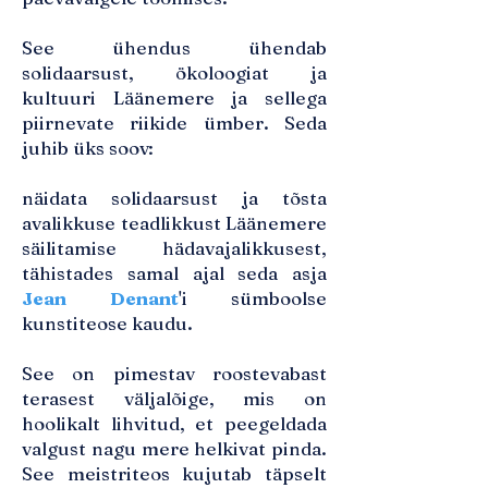
See ühendus ühendab
solidaarsust, ökoloogiat ja
kultuuri Läänemere ja sellega
piirnevate riikide ümber. Seda
juhib üks soov:
näidata solidaarsust ja tõsta
avalikkuse teadlikkust Läänemere
säilitamise hädavajalikkusest,
tähistades samal ajal seda asja
Jean Denant
'i sümboolse
kunstiteose kaudu.
See on pimestav roostevabast
terasest väljalõige, mis on
hoolikalt lihvitud, et peegeldada
valgust nagu mere helkivat pinda.
See meistriteos kujutab täpselt