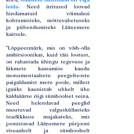
leida
.
Need üritused loovad
hindamatuid võimalusi
kohtumisteks, mõttevahetuseks
ja pühendumiseks Läänemere
kaitsele.
"Lõppeesmärk, mis on võib-olla
ambitsioonikas, kuid täis lootust,
on rahastada ühingu tegevuse ja
liikmete kaasamise kaudu
monumentaalsete peegelteoste
paigaldamist mere poole, millest
igaüks kaunistab uhkelt ühe
kaldaäärse riigi sümboolset seina.
Need helendavad peeglid
muutuvad valgusküllasteks
teadlikkuse majakateks, mis
joonistavad Läänemere piirjooni
visuaalselt ja sümboolselt