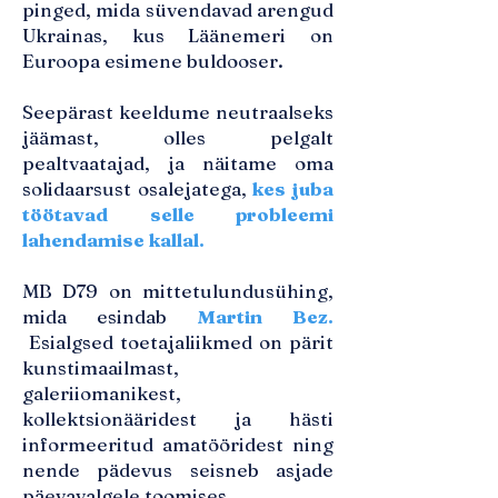
pinged, mida süvendavad arengud
Ukrainas, kus Läänemeri on
Euroopa esimene buldooser.
Seepärast keeldume neutraalseks
jäämast, olles pelgalt
pealtvaatajad, ja näitame oma
solidaarsust osalejatega,
kes juba
töötavad selle probleemi
lahendamise kallal.
MB D79 on mittetulundusühing,
mida esindab
Martin Bez.
Esialgsed toetajaliikmed on pärit
kunstimaailmast,
galeriiomanikest,
kollektsionääridest ja hästi
informeeritud amatööridest ning
nende pädevus seisneb asjade
päevavalgele toomises.