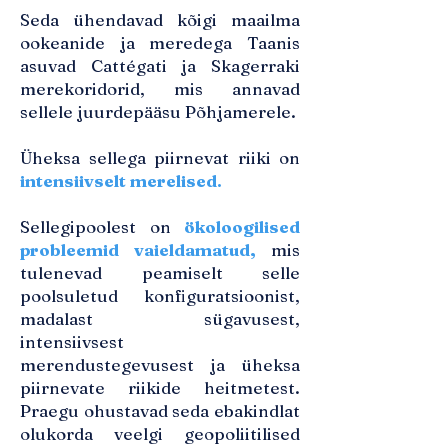
Seda ühendavad kõigi maailma
ookeanide ja meredega Taanis
asuvad Cattégati ja Skagerraki
merekoridorid, mis annavad
sellele juurdepääsu Põhjamerele.
Üheksa sellega piirnevat riiki on
intensiivselt merelised.
Sellegipoolest on
ökoloogilised
probleemid vaieldamatud
,
mis
tulenevad peamiselt selle
poolsuletud konfiguratsioonist,
madalast sügavusest,
intensiivsest
merendustegevusest ja üheksa
piirnevate riikide heitmetest.
Praegu ohustavad seda ebakindlat
olukorda veelgi geopoliitilised