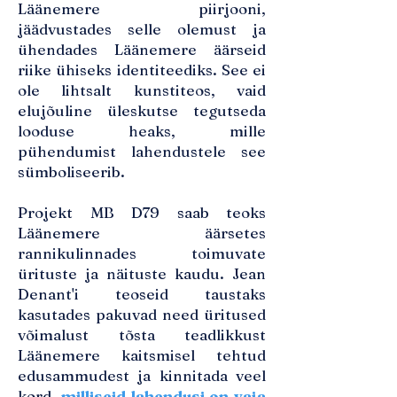
Läänemere piirjooni,
jäädvustades selle olemust ja
ühendades Läänemere äärseid
riike ühiseks identiteediks. See ei
ole lihtsalt kunstiteos, vaid
elujõuline üleskutse tegutseda
looduse heaks, mille
pühendumist lahendustele see
sümboliseerib.
Projekt MB D79 saab teoks
Läänemere äärsetes
rannikulinnades toimuvate
ürituste ja näituste kaudu. Jean
Denant'i teoseid taustaks
kasutades pakuvad need üritused
võimalust tõsta teadlikkust
Läänemere kaitsmisel tehtud
edusammudest ja kinnitada veel
kord,
milliseid lahendusi on vaja