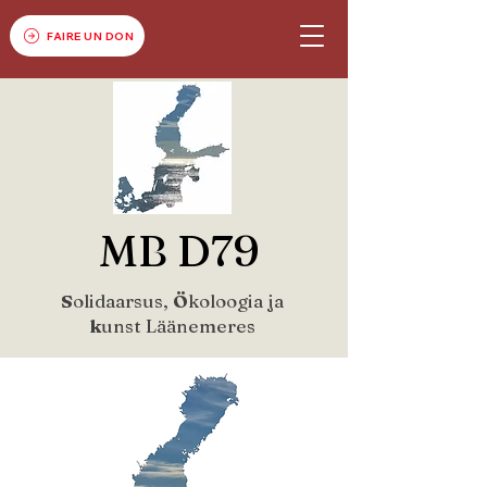
FAIRE UN DON
MB D79
S
olidaarsus,
Ö
koloogia ja
k
unst Läänemeres