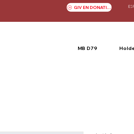
ES
GIV EN DONATION
MB D79
Hold