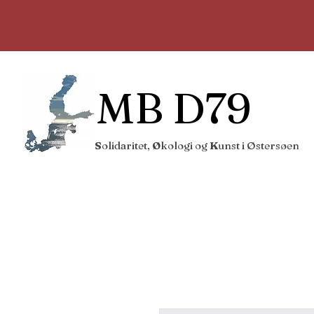
MB D79
S
olidaritet,
Ø
kologi
og
K
unst i Østersøen