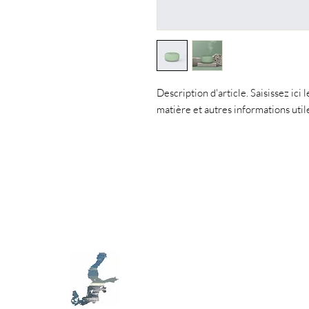
Description d'article. Saisissez ici le
matière et autres informations util
MB D79
Bevidsthed, økologi og kunst i Øs