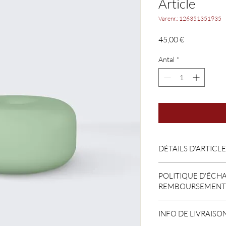
Article
Varenr.: 126351351935
Pris
45,00 €
Antal
*
DÉTAILS D'ARTICLE
Détails d'article. Saisis
POLITIQUE D'ÉCH
taille, matière et autr
REMBOURSEMENT
idéal pour expliquer le
clients.
Politique d'échange e
INFO DE LIVRAISO
visiteurs des conditi