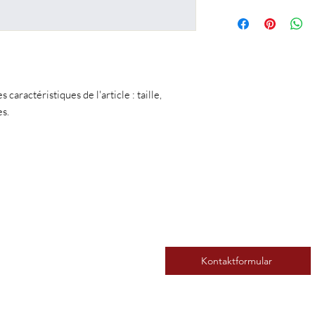
des articles qu'ils ach
Condition de livraison
clairement vos conditio
détails sur vos modes 
confiance avec vos clie
vos prix. Fournissez d
sur votre site en toute
de livraison afin de ra
confiance.
s caractéristiques de l'article : taille, 
es.
Kontakt os
Kontaktformular
tersøen