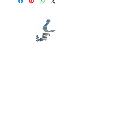
modes de livraison et conditionnement
clairement vos conditions afin d'établir
et vos prix. Fournissez des informations
une relation de confiance avec vos
claires sur vos modes de livraison afin
clients et leur permettre ainsi d'acheter
de rassurer vos clients et gagner leur
sur votre site en toute sécurité.
confiance.
MB D79
S
ensibilisation,
E
cologie,
A
rt, en mer
Baltique
Contactez-nous
Formulaire de contact