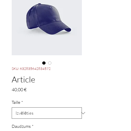
SKU: 632835642834572
Article
Cena
40,00 €
Taille
*
Daudzums
*