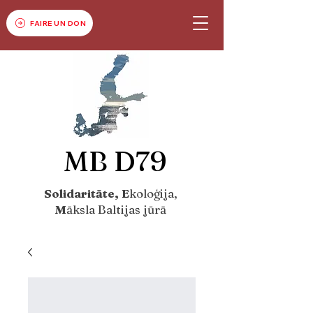
FAIRE UN DON
MB D79
Solidaritāte, E
koloģija,
M
āksla Baltijas jūrā