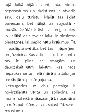
tajā laikā bijām vieni, taču vietas 
neparastums un skaistums ir atvedis 
savu daļu tūristu. Maijā tas šķiet 
paveicams, bet jūlijā un augustā - 
mazāk.  Grūtāk ir ēst zivis un garneles, 
jo lielākā daļa zvejas laivu ir piesietas 
piestātnēs, lai papildinātu krājumus. Tā 
ir apslēpta svētība, bet tas ir jāpieņem 
un jāveicina. Kas attiecas uz horizontu, 
tas ir pilns ar smagām un 
daudzskaitlīgām laivām, kas rada 
nepatikšanas un lielā mērā ir atbildīgas 
par šīs jūras piesārņojumu.
Neraugoties uz visu, pastaiga ir 
novirzīšanās vērta un apliecina, ka 
mums noteikti ir jāaizsargā Baltijas jūra, 
jo mēs patiešām varam sajust līdzsvara 
trauslumu.