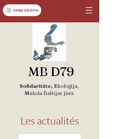
FAIRE UN DON
MB D79
Solidaritāte, E
koloģija,
M
āksla Baltijas jūrā
Les actualités