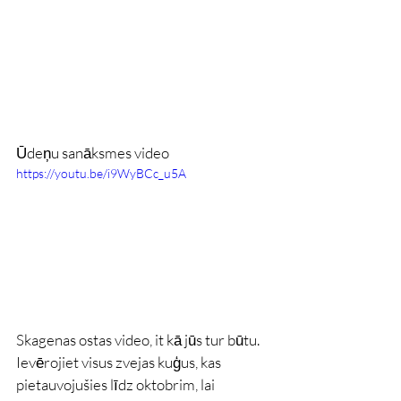
Ūdeņu sanāksmes video
https://youtu.be/i9WyBCc_u5A
Skagenas ostas video, it kā jūs tur būtu. 
Ievērojiet visus zvejas kuģus, kas 
pietauvojušies līdz oktobrim, lai 