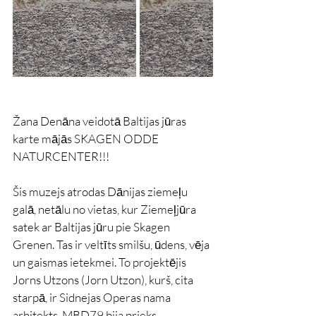
Žana Denāna veidotā Baltijas jūras 
karte mājās SKAGEN ODDE 
NATURCENTER!!!
Šis muzejs atrodas Dānijas ziemeļu 
galā, netālu no vietas, kur Ziemeļjūra 
satek ar Baltijas jūru pie Skagen 
Grenen. Tas ir veltīts smilšu, ūdens, vēja 
un gaismas ietekmei. To projektējis 
Jorns Utzons (Jorn Utzon), kurš, cita 
starpā, ir Sidnejas Operas nama 
arhitekts. MBD79 bija prieks 