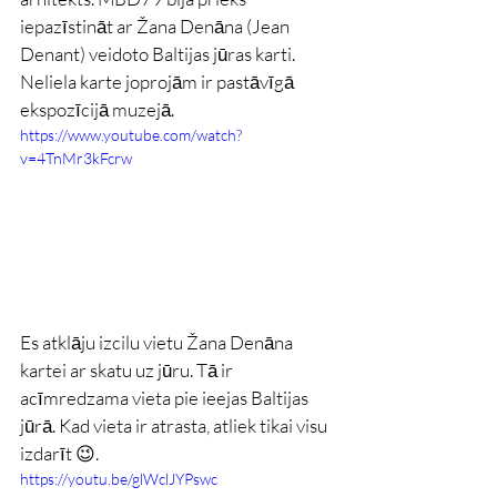
iepazīstināt ar Žana Denāna (Jean 
Denant) veidoto Baltijas jūras karti. 
Neliela karte joprojām ir pastāvīgā 
ekspozīcijā muzejā.
https://www.youtube.com/watch?
v=4TnMr3kFcrw
Es atklāju izcilu vietu Žana Denāna 
kartei ar skatu uz jūru. Tā ir 
acīmredzama vieta pie ieejas Baltijas 
jūrā. Kad vieta ir atrasta, atliek tikai visu 
izdarīt 😉.
https://youtu.be/glWclJYPswc