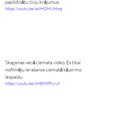
papildinātu zivju krājumus.
https://youtu.be/xa9HGMvJHwg
Skagenas vecā ciemata video. Es tikai 
nofilmēju ierašanos ciematā kā pirmo 
iespaidu.
https://youtu.be/6HEtMfFU-y8