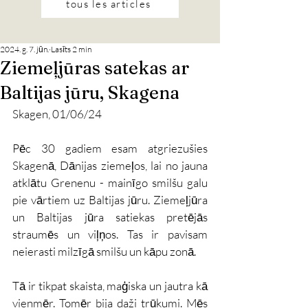
tous les articles
2024. g. 7. jūn.
Lasīts 2 min
Ziemeļjūras satekas ar
Baltijas jūru, Skagena
Skagen, 01/06/24
Pēc 30 gadiem esam atgriezušies 
Skagenā, Dānijas ziemeļos, lai no jauna 
atklātu Grenenu - mainīgo smilšu galu 
pie vārtiem uz Baltijas jūru. Ziemeļjūra 
un Baltijas jūra satiekas pretējās 
straumēs un viļņos. Tas ir pavisam 
neierasti milzīgā smilšu un kāpu zonā.
Tā ir tikpat skaista, maģiska un jautra kā 
vienmēr. Tomēr bija daži trūkumi. Mēs 