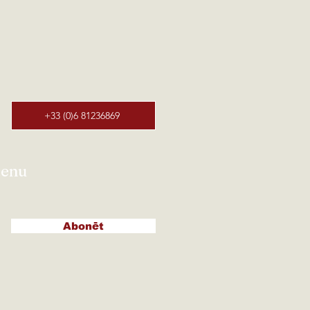
+33 (0)6 81236869
tenu
Abonēt