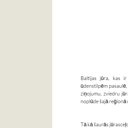
Baltijas jūra, kas 
ūdenstilpēm pasaulē, a
ziņojumu, zviedru jūr
noplūde šajā reģionā na
Tā kā šaurās jūrasceļo