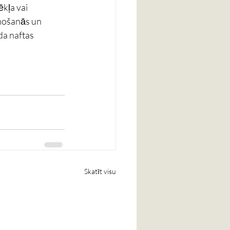
kļa vai 
unošanās un 
da naftas 
Skatīt visu