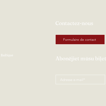
Contactez-nous
Formulaire de contact
 Baltique
Abonējiet mūsu biļe