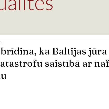
ualités
in
brīdina, ka Baltijas jūra
katastrofu saistībā ar na
mu