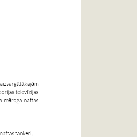
aizsargātākajām 
rijas televīzijas 
la mēroga naftas 
aftas tankeri, 