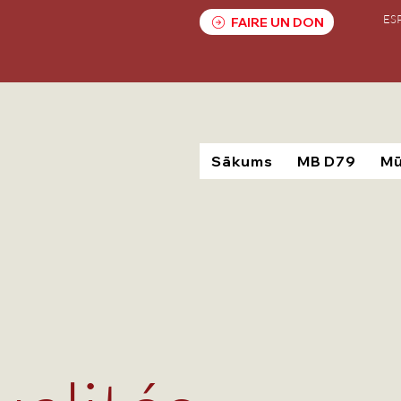
ES
FAIRE UN DON
Sākums
MB D79
Mū