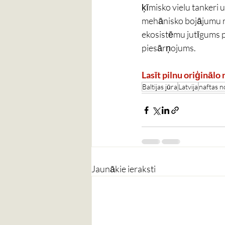
ķīmisko vielu tankeri 
mehānisko bojājumu ris
ekosistēmu jutīgums pa
piesārņojums.
Lasīt pilnu oriģinālo 
Baltijas jūra
Latvija
naftas n
Jaunākie ieraksti