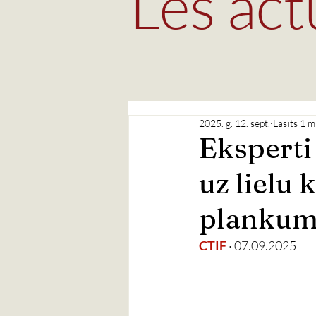
Les act
2025. g. 12. sept.
Lasīts 1 m
Eksperti 
uz lielu 
planku
CTIF
 · 07.09.2025