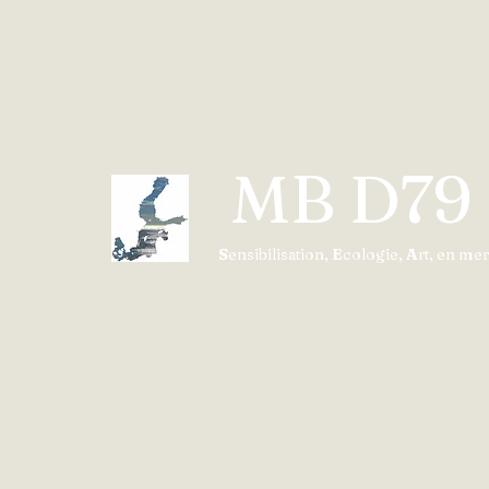
„spoku flotes” naftas
tankkuģiem
MB D79
S
ensibilisation,
E
cologie,
A
rt, en mer