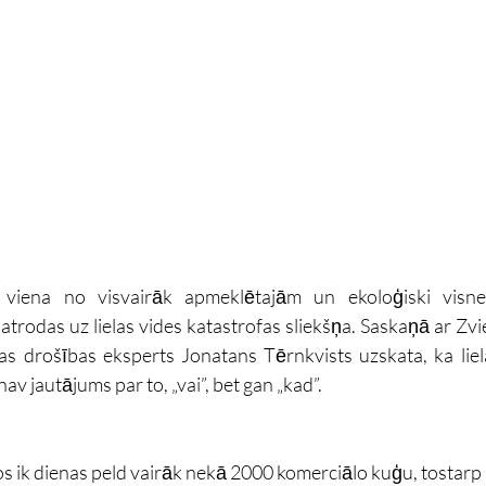
ir viena no visvairāk apmeklētajām un ekoloģiski visne
trodas uz lielas vides katastrofas sliekšņa. Saskaņā ar Zvied
as drošības eksperts Jonatans Tērnkvists uzskata, ka lie
v jautājums par to, „vai”, bet gan „kad”. 
s ik dienas peld vairāk nekā 2000 komerciālo kuģu, tostarp n