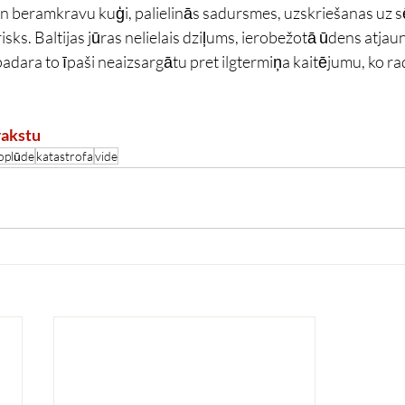
un beramkravu kuģi, palielinās sadursmes, uzskriešanas uz sē
ks. Baltijas jūras nelielais dziļums, ierobežotā ūdens atja
dara to īpaši neaizsargātu pret ilgtermiņa kaitējumu, ko ra
rakstu
oplūde
katastrofa
vide