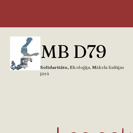
MB D79
Solidaritāte, E
koloģija,
M
āksla Baltijas
jūrā