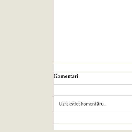
Komentāri
Uzrakstiet komentāru...
„Baltijas jūrā ir simtiem
tādu”: pēdas pēc Krievijas