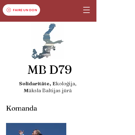
FAIRE UN DON
MB D79
Solidaritāte, E
koloģija,
M
āksla Baltijas jūrā
Komanda