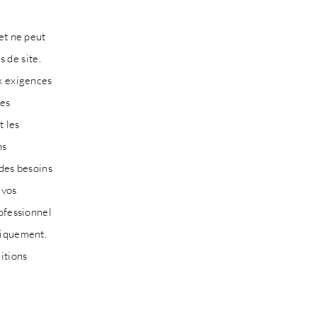
et ne peut
s de site.
x exigences
les
t les
ns
 des besoins
 vos
ofessionnel
fiquement.
itions