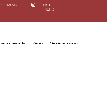
SEKOJIET
PACE MEMBRES
MUMS
su komanda
Ziņas
Sazinieties ar