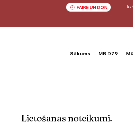
ES
FAIRE UN DON
Sākums
MB D79
Mū
Lietošanas noteikumi.