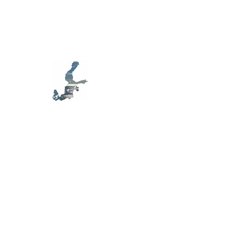
MB D79
S
ensibilisation,
E
cologie,
A
rt, en mer