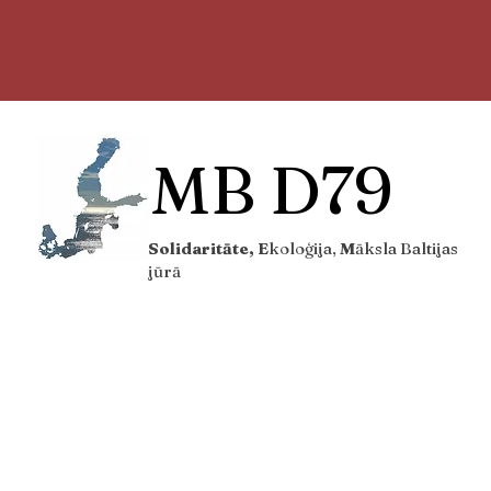
MB D79
Solidaritāte, E
koloģija,
M
āksla Baltijas
jūrā