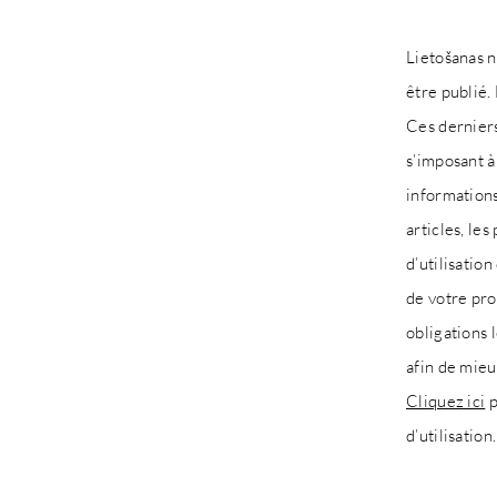
Lietošanas n
être publié.
Ces derniers
s’imposant à
informations
articles, les
d’utilisatio
de votre pro
obligations 
afin de mie
Cliquez ici
p
d’utilisation.