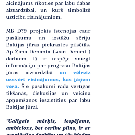
aicinājums rīkoties par labu dabas
aizsardzībai, un kurš simbolizē
uzticību risinājumiem.
MB D79 projekts īstenojas caur
pasākumu un izstāžu sēriju
Baltijas jūras piekrastes pilsētās.
Ap Žana Denanta (Jean Denant )
darbiem tā ir iespēja sniegt
informāciju par progresu Baltijas
jūras aizsardzībā
un vēlreiz
uzsvērt risinājumus, kas jāņem
vērā
.
Šie pasākumi rada vērtīgas
tikšanās, diskusijas un veicina
apņemšanos iesaistīties par labu
Baltijas jūrai.
"Galīgais mērķis, iespējams,
ambiciozs, bet cerību pilns, ir ar
asociācijas darbību un tās biedru