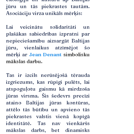
jūru un tās piekrastes tautām.
Asociāciju virza unikāls mērķis:
Lai veicinātu solidaritāti un
plašākas sabiedrības izpratni par
nepieciešamību aizsargāt Baltijas
jūru, vienlaikus atzīmējot šo
mērķi ar
Jean Denant
simbolisku
mākslas darbu.
Tas ir izcils nerūsējošā tērauda
izgriezums, kas rūpīgi pulēts, lai
atspoguļotu gaismu kā mirdzoša
jūras virsma. Šis šedevrs precīzi
ataino Baltijas jūras kontūras,
attēlo tās būtību un apvieno tās
piekrastes valstis vienā kopīgā
identitātē. Tas nav vienkāršs
mākslas darbs, bet dinamisks