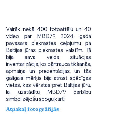
Vairāk nekā 400 fotoattēlu un 40
video par MBD79 2024. gada
pavasara piekrastes ceļojumu pa
Baltijas jūras piekrastes valstīm. Tā
bija sava veida situācijas
inventarizācija, ko pārtrauca tikšanās,
apmaiņa un prezentācijas, un tās
galīgais mērķis bija atrast spēcīgas
vietas, kas vērstas pret Baltijas jūru,
lai uzstādītu MBD79 darbību
simbolizējošu spoguļkarti.
Atpakaļ fotogrāfijās