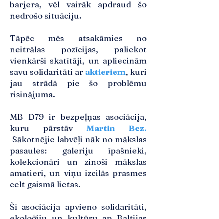
barjera, vēl vairāk apdraud šo
nedrošo situāciju.
Tāpēc mēs atsakāmies no
neitrālas pozīcijas, paliekot
vienkārši skatītāji, un apliecinām
savu solidaritāti ar
aktieriem
, kuri
jau strādā pie šo problēmu
risinājuma.
MB D79 ir bezpeļņas asociācija,
kuru pārstāv
Martin Bez
.
Sākotnējie labvēļi nāk no mākslas
pasaules: galeriju īpašnieki,
kolekcionāri un zinoši mākslas
amatieri, un viņu izcilās prasmes
celt gaismā lietas.
Šī asociācija apvieno solidaritāti,
ekoloģiju un kultūru ap Baltijas