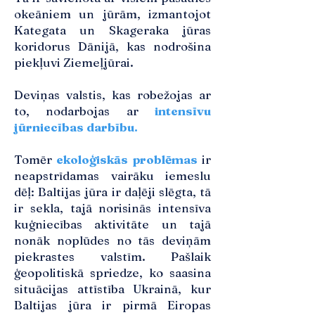
okeāniem un jūrām, izmantojot
Kategata un Skageraka jūras
koridorus Dānijā, kas nodrošina
piekļuvi Ziemeļjūrai.
Deviņas valstis, kas robežojas ar
to, nodarbojas ar
intensīvu
jūrniecības darbību.
Tomēr
ekoloģiskās problēmas
ir
neapstrīdamas vairāku iemeslu
dēļ: Baltijas jūra ir daļēji slēgta, tā
ir sekla, tajā norisinās intensīva
kuģniecības aktivitāte un tajā
nonāk noplūdes no tās deviņām
piekrastes valstīm. Pašlaik
ģeopolitiskā spriedze, ko saasina
situācijas attīstība Ukrainā, kur
Baltijas jūra ir pirmā Eiropas