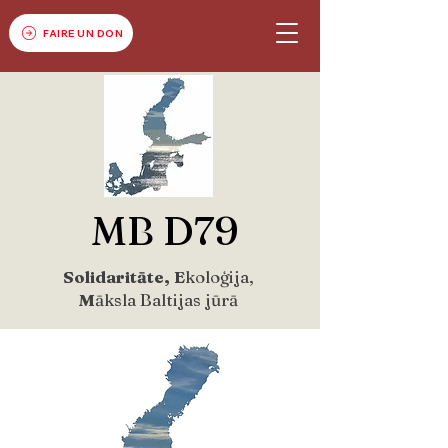
FAIRE UN DON
MB D79
Solidaritāte, E
koloģija,
M
āksla Baltijas jūrā