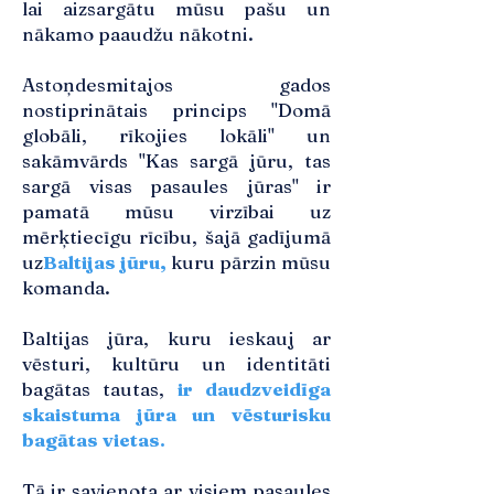
lai aizsargātu mūsu pašu un
nākamo paaudžu nākotni.
Astoņdesmitajos gados
nostiprinātais princips "Domā
globāli, rīkojies lokāli" un
sakāmvārds "Kas sargā jūru, tas
sargā visas pasaules jūras" ir
pamatā mūsu virzībai uz
mērķtiecīgu rīcību, šajā gadījumā
uz
Baltijas jūru
,
kuru pārzin mūsu
komanda.
Baltijas jūra, kuru ieskauj ar
vēsturi, kultūru un identitāti
bagātas tautas,
ir daudzveidīga
skaistuma jūra un vēsturisku
bagātas vietas.
Tā ir savienota ar visiem pasaules