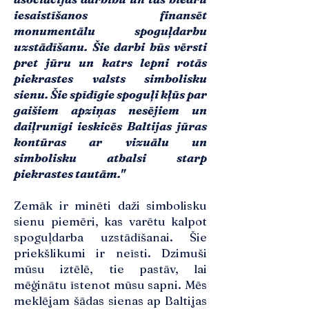
iesaistīšanos finansēt
monumentālu spoguļdarbu
uzstādīšanu. Šie darbi būs vērsti
pret jūru un katrs lepni rotās
piekrastes valsts simbolisku
sienu. Šie spīdīgie spoguļi kļūs par
gaišiem apziņas nesējiem un
daiļrunīgi ieskicēs Baltijas jūras
kontūras ar vizuālu un
simbolisku atbalsi starp
piekrastes tautām."
Zemāk ir minēti daži simbolisku
sienu piemēri, kas varētu kalpot
spoguļdarba uzstādīšanai. Šie
priekšlikumi ir neīsti. Dzimuši
mūsu iztēlē, tie pastāv, lai
mēģinātu īstenot mūsu sapni. Mēs
meklējam šādas sienas ap Baltijas