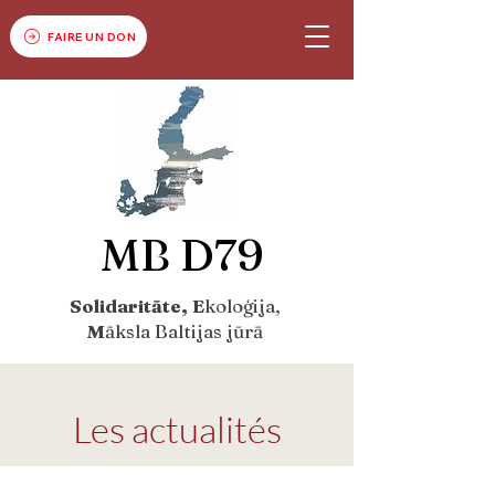
FAIRE UN DON
MB D79
Solidaritāte, E
koloģija,
M
āksla Baltijas jūrā
Les actualités
Ziņas