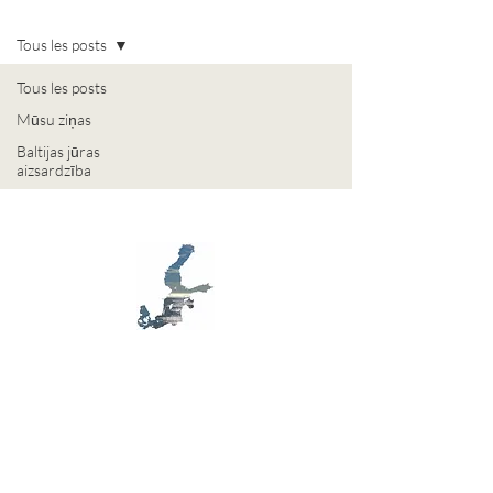
Tous les posts
Tous les posts
Mūsu ziņas
Baltijas jūras
aizsardzība
MB D79
S
ensibilisation,
E
cologie,
A
rt, en mer
Baltique