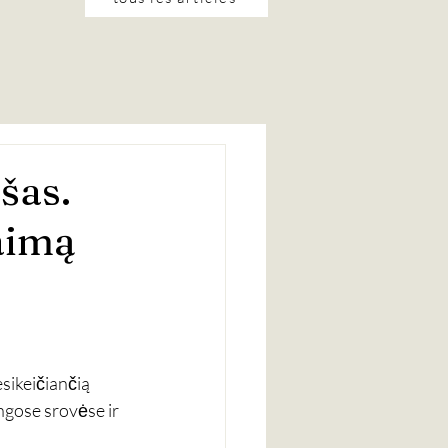
šas.
aimą
sikeičiančią 
ingose srovėse ir 