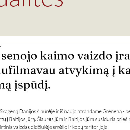
o
senojo kaimo vaizdo įra
nufilmavau atvykimą į k
mą įspūdį.
Skageną Danijos šiaurėje ir iš naujo atrandame Greneną - be
tų į Baltijos jūrą. Šiaurės jūra ir Baltijos jūra susiduria prieš
rtinis vaizdas didžiulėje smėlio ir kopų teritorijoje.