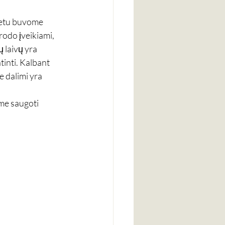
metu buvome 
rodo įveikiami, 
 laivų yra 
tinti. Kalbant 
e dalimi yra 
me saugoti 