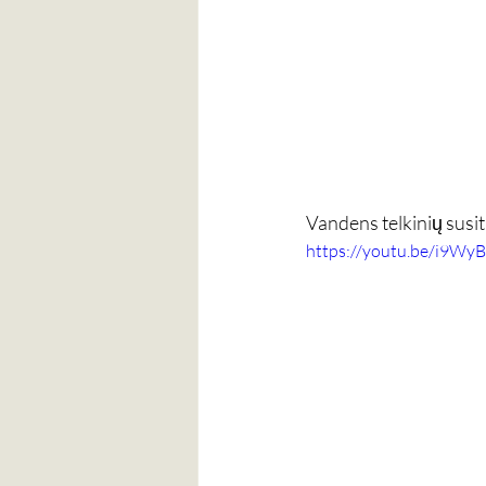
Vandens telkinių susit
https://youtu.be/i9Wy