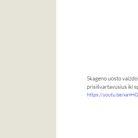
Skageno uosto vaizdo į
prisišvartavusius iki 
https://youtu.be/xa9