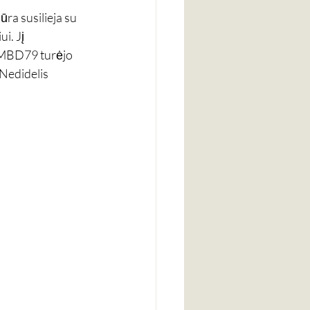
ūra susilieja su 
i. Jį 
 MBD79 turėjo 
Nedidelis 