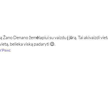
ą Žano Denano žemėlapiui su vaizdu į jūrą. Tai akivaizdi vieta 
vietą, belieka viską padaryti 😉.
JYPswc