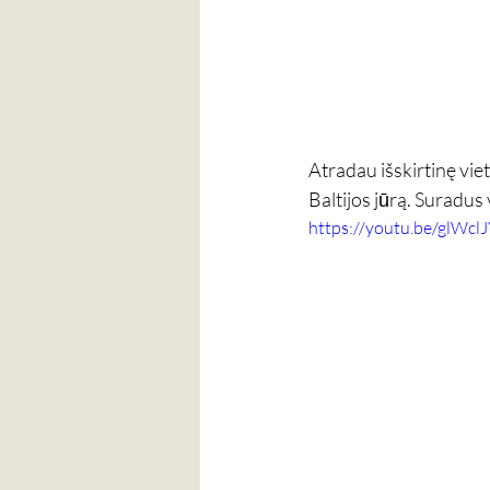
Atradau išskirtinę viet
Baltijos jūrą. Suradus 
https://youtu.be/glWcl