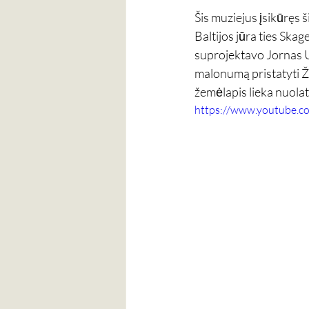
Šis muziejus įsikūręs š
Baltijos jūra ties Skag
suprojektavo Jornas U
malonumą pristatyti Ž
žemėlapis lieka nuola
https://www.youtube.