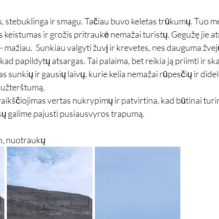
u, stebuklinga ir smagu. Tačiau buvo keletas trūkumų. Tuo 
os keistumas ir grožis pritraukė nemažai turistų. Gegužę jie at
į - mažiau.  Sunkiau valgyti žuvį ir krevetes, nes dauguma žvejų
 kad papildytų atsargas. Tai palaima, bet reikia ją priimti ir ska
nas sunkių ir gausių laivų, kurie kelia nemažai rūpesčių ir didel
s užterštumą.
aikščiojimas vertas nukrypimų ir patvirtina, kad būtinai turi
tiesų galime pajusti pusiausvyros trapumą.
n, nuotraukų