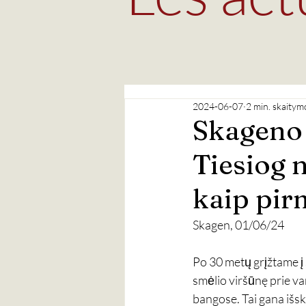
2024-06-07
2 min. skaitym
Skageno 
Tiesiog 
kaip pir
Skagen, 01/06/24
Po 30 metų grįžtame į 
smėlio viršūnę prie var
bangose. Tai gana išski