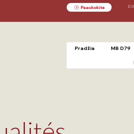
ES
Paaukokite
Pradžia
MB D79
ualités