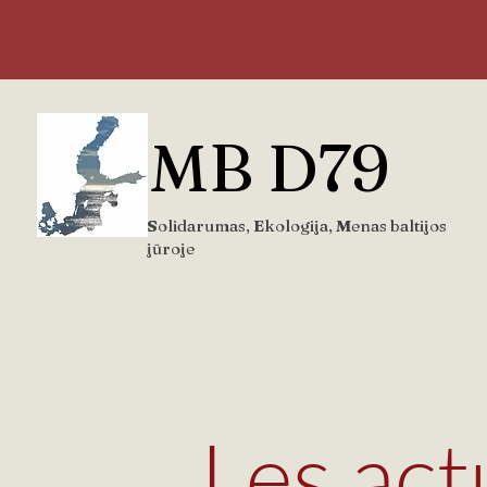
MB D79
S
olidarumas,
E
kologija,
M
enas baltijos
jūroje
Les act