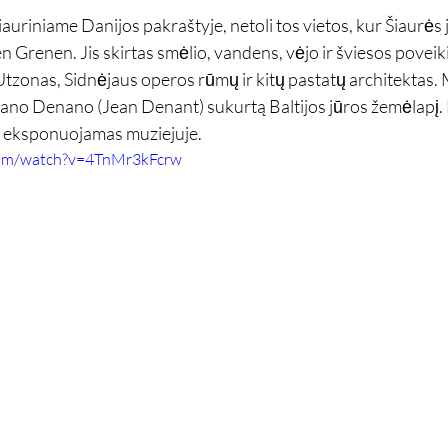
iauriniame Danijos pakraštyje, netoli tos vietos, kur Šiaurės j
en Grenen. Jis skirtas smėlio, vandens, vėjo ir šviesos poveikiu
tzonas, Sidnėjaus operos rūmų ir kitų pastatų architektas.
ano Denano (Jean Denant) sukurtą Baltijos jūros žemėlapį. 
t eksponuojamas muziejuje.
com/watch?v=4TnMr3kFcrw