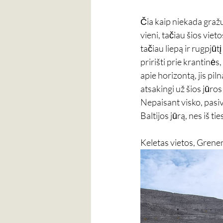
Čia kaip niekada graž
vieni, tačiau šios viet
tačiau liepą ir rugpjūt
pririšti prie krantinės,
apie horizontą, jis pil
atsakingi už šios jūro
Nepaisant visko, pasiv
Baltijos jūrą, nes iš 
Keletas vietos, Grene