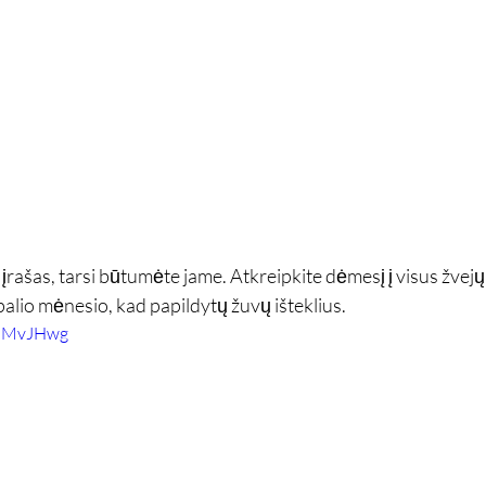
rašas, tarsi būtumėte jame. Atkreipkite dėmesį į visus žvejų 
spalio mėnesio, kad papildytų žuvų išteklius.
HGMvJHwg