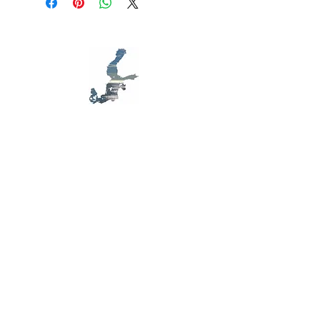
modes de livraison et conditionnement
clairement vos conditions afin d'établir
et vos prix. Fournissez des informations
une relation de confiance avec vos
claires sur vos modes de livraison afin
clients et leur permettre ainsi d'acheter
de rassurer vos clients et gagner leur
sur votre site en toute sécurité.
confiance.
MB D79
Tietoisuus, ekologia, taide Itämerellä
Ota yhteyttä
Yhteydenottolomake
+33 (0)6 81236869