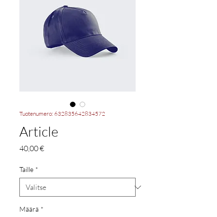
Tuotenumero: 632835642834572
Article
Hinta
40,00 €
Taille
*
Määrä
*