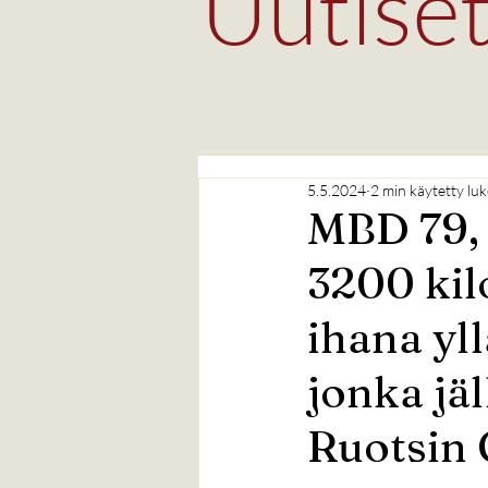
Uutise
5.5.2024
2 min käytetty lu
MBD 79, 
3200 kil
ihana yl
jonka j
Ruotsin 