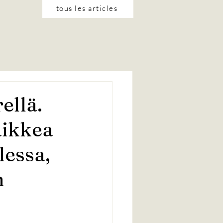
tous les articles
ellä.
aikkea
lessa,
n