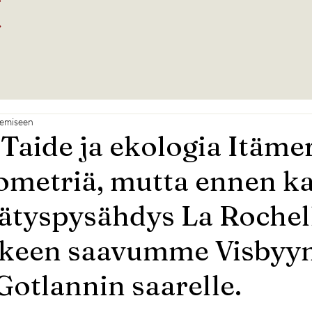
t
kemiseen
Taide ja ekologia Itämer
ometriä, mutta ennen k
lätyspysähdys La Rochel
älkeen saavumme Visbyy
Gotlannin saarelle.