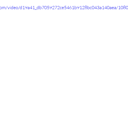
ic.com/video/d19a41_db7059272ce5461b9128bc043a140aea/1080