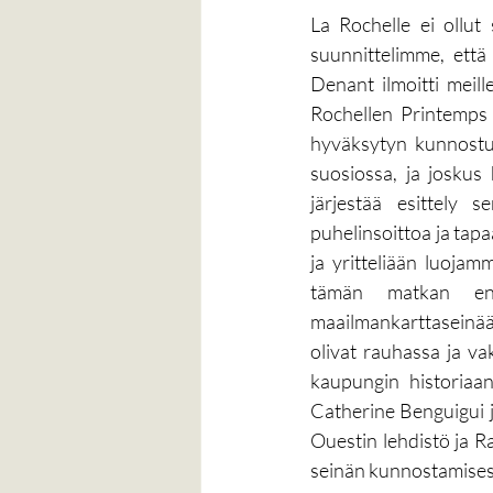
La Rochelle ei ollut 
suunnittelimme, että
Denant ilmoitti meill
Rochellen Printemps F
hyväksytyn kunnostuk
suosiossa, ja joskus 
järjestää esittely 
puhelinsoittoa ja tap
ja yritteliään luoja
tämän matkan ens
maailmankarttaseinää. 
olivat rauhassa ja va
kaupungin historiaan
Catherine Benguigui j
Ouestin lehdistö ja R
seinän kunnostamisest