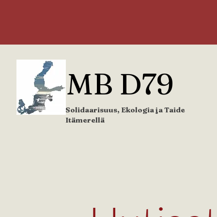
MB D79
Solidaarisuus, Ekologia ja Taide
Itämerellä