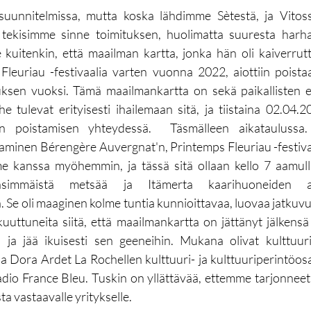
suunnitelmissa, mutta koska lähdimme Sètestä, ja Vitossa 
 tekisimme sinne toimituksen, huolimatta suuresta harha
e kuitenkin, että maailman kartta, jonka hän oli kaiverrut
leuriau -festivaalia varten vuonna 2022, aiottiin poistaa
sen vuoksi. Tämä maailmankartta on sekä paikallisten että
he tulevat erityisesti ihailemaan sitä, ja tiistaina 02.04.2
sen poistamisen yhteydessä.  Täsmälleen aikataulussa.
aaminen Bérengère Auvergnat'n, Printemps Fleuriau -festiv
mme kanssa myöhemmin, ja tässä sitä ollaan kello 7 aamull
immäistä metsää ja Itämerta kaarihuoneiden all
Se oli maaginen kolme tuntia kunnioittavaa, luovaa jatkuvuut
kuuttuneita siitä, että maailmankartta on jättänyt jälkensä
 ja jää ikuisesti sen geeneihin. Mukana olivat kulttuurin
a Dora Ardet La Rochellen kulttuuri- ja kulttuuriperintöos
adio France Bleu. Tuskin on yllättävää, ettemme tarjonneet k
a vastaavalle yritykselle.