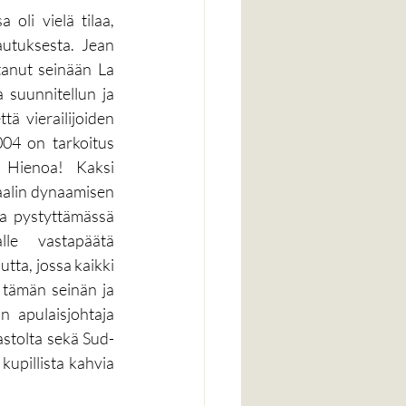
oli vielä tilaa, 
utuksesta. Jean 
tanut seinään La 
 suunnitellun ja 
 vierailijoiden 
004 on tarkoitus 
 Hienoa! Kaksi 
aalin dynaamisen 
a pystyttämässä 
e vastapäätä 
ta, jossa kaikki 
 tämän seinän ja 
 apulaisjohtaja 
astolta sekä Sud-
upillista kahvia 